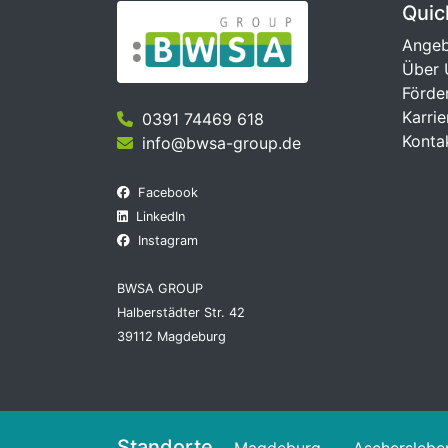
Quic
Ange
Über 
Förde
Karrie
0391 74469 618
Konta
info@bwsa-group.de
Facebook
LinkedIn
Instagram
BWSA GROUP
Halberstädter Str. 42
39112 Magdeburg
Standorte