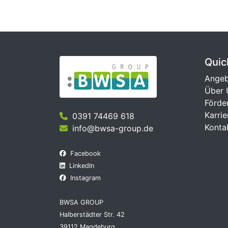
Quic
Ange
Über 
Förde
Karrie
0391 74469 618
Konta
info@bwsa-group.de
Facebook
LinkedIn
Instagram
BWSA GROUP
Halberstädter Str. 42
39112 Magdeburg