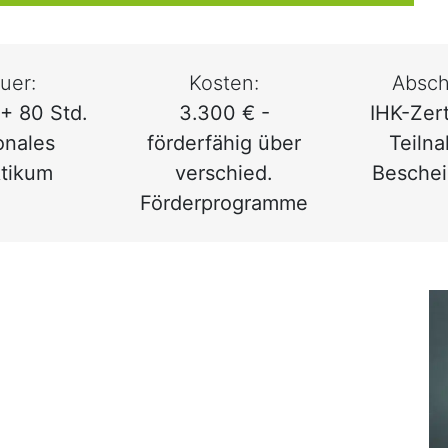
uer:
Kosten:
Absch
+ 80 Std.
3.300 € -
IHK-Zert
onales
förderfähig über
Teiln
ktikum
verschied.
Beschei
Förderprogramme