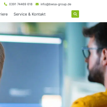
0391 74469 618
info@bwsa-group.de
riere
Service & Kontakt